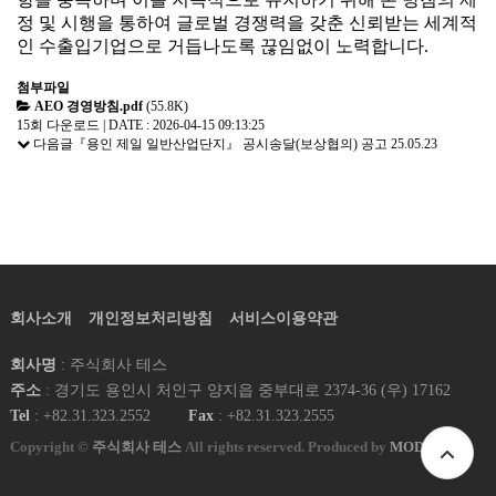
정 및 시행을 통하여 글로벌 경쟁력을 갖춘 신뢰받는 세계적
인 수출입기업으로 거듭나도록 끊임없이 노력합니다
.
첨부파일
AEO 경영방침.pdf
(55.8K)
15회 다운로드 | DATE : 2026-04-15 09:13:25
다음글
『용인 제일 일반산업단지』 공시송달(보상협의) 공고
25.05.23
회사소개
개인정보처리방침
서비스이용약관
회사명
: 주식회사 테스
주소
: 경기도 용인시 처인구 양지읍 중부대로 2374-36 (우) 17162
Tel
: +82.31.323.2552
Fax
: +82.31.323.2555
Copyright ©
주식회사 테스
All rights reserved. Produced by
MODOO.